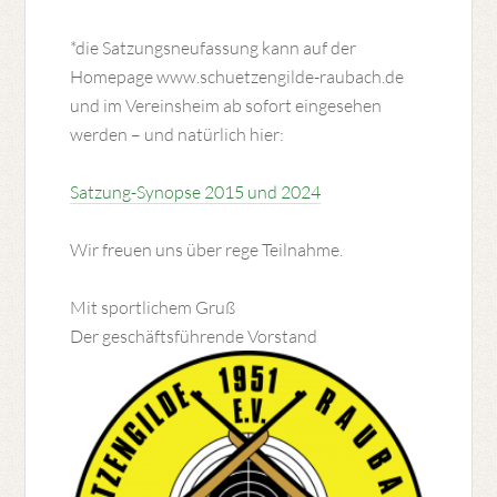
*die Satzungsneufassung kann auf der
Homepage www.schuetzengilde-raubach.de
und im Vereinsheim ab sofort eingesehen
werden – und natürlich hier:
Satzung-Synopse 2015 und 2024
Wir freuen uns über rege Teilnahme.
Mit sportlichem Gruß
Der geschäftsführende Vorstand