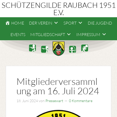
SCHÜTZENGILDE RAUBACH 1951
E.V.
HOME
DER VEREIN
SPORT
DIE JUGEND
EVENTS
MITGLIEDSCHAFT
IMPRESSUM
Mitgliederversamml
ung am 16. Juli 2024
18. Juni 2024
von
Pressewart
0 Kommentare