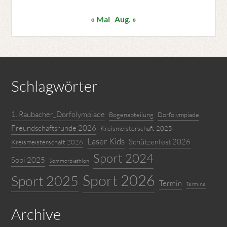
« Mai
Aug. »
Schlagwörter
1. Raubacher_Dorfolympiade
Bogenabteilung
Dorfolympiade
Freundschaftsrunde 2026
Kreismeisterschaft 2025
Laser Kids
Schützenfest 2026
Kreismeisterschaft 2026
Sport 2024
Sobi 2025
Sommerbiathlon
Sport 2026
Sport 2025
Termin
Termine
Archive