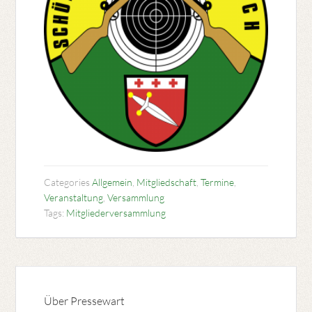
Categories
Allgemein
,
Mitgliedschaft
,
Termine
,
Veranstaltung
,
Versammlung
Tags:
Mitgliederversammlung
Über
Pressewart