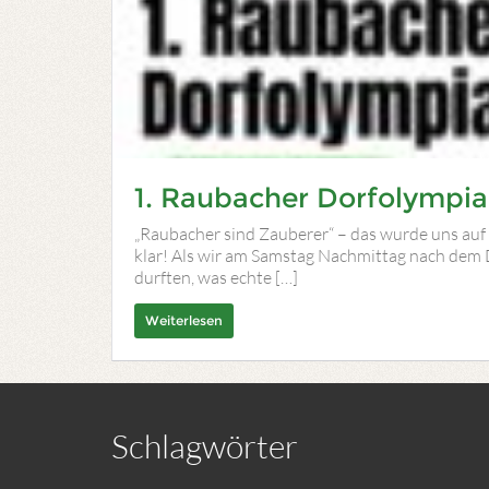
1. Raubacher Dorfolympiad
„Raubacher sind Zauberer“ – das wurde uns auf
klar! Als wir am Samstag Nachmittag nach dem
durften, was echte […]
Weiterlesen
Schlagwörter