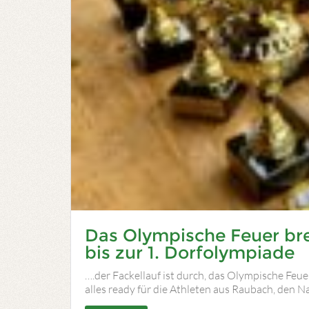
Das Olympische Feuer br
bis zur 1. Dorfolympiade
….der Fackellauf ist durch, das Olympische Feue
alles ready für die Athleten aus Raubach, den 