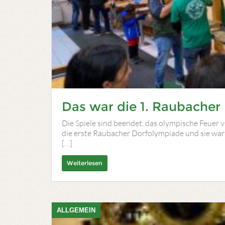
Das war die 1. Raubacher
Die Spiele sind beendet, das olympische Feuer v
die erste Raubacher Dorfolympiade und sie war
[…]
Weiterlesen
ALLGEMEIN