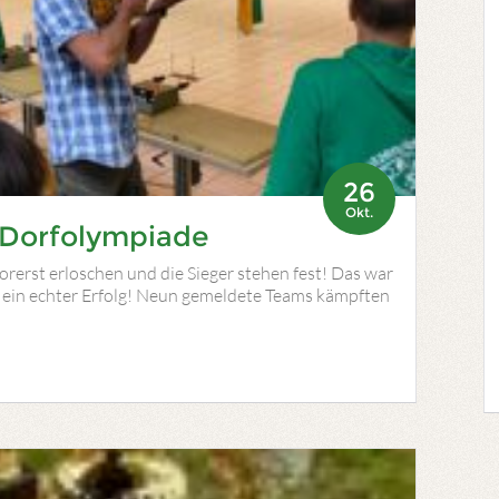
26
Okt.
 Dorfolympiade
orerst erloschen und die Sieger stehen fest! Das war
 ein echter Erfolg! Neun gemeldete Teams kämpften