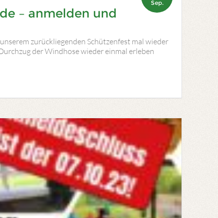
Sep.
ade – anmelden und
 unserem zurückliegenden Schützenfest mal wieder
 Durchzug der Windhose wieder einmal erleben