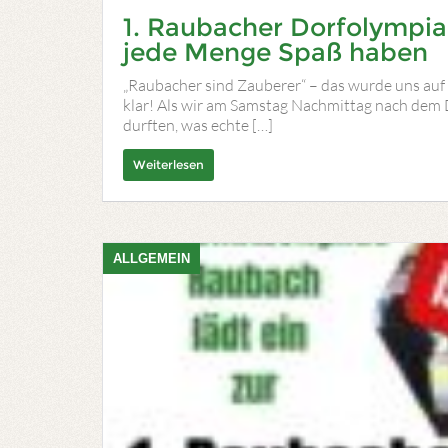
1. Raubacher Dorfolympi
jede Menge Spaß haben
„Raubacher sind Zauberer“ – das wurde uns auf
klar! Als wir am Samstag Nachmittag nach dem
durften, was echte […]
Weiterlesen
ALLGEMEIN