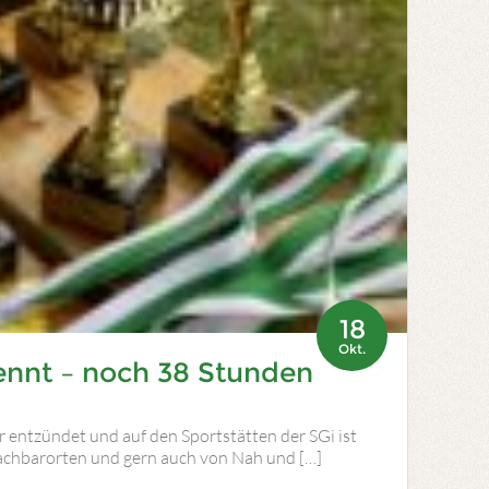
18
Okt.
ennt – noch 38 Stunden
r entzündet und auf den Sportstätten der SGi ist
Nachbarorten und gern auch von Nah und […]