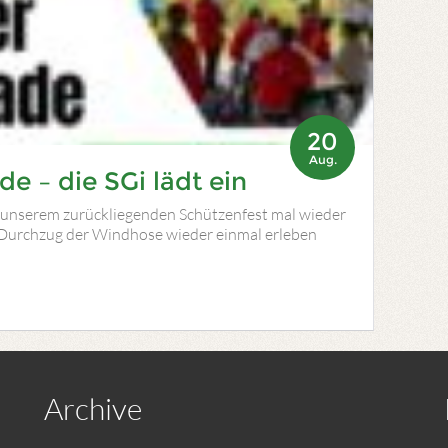
20
Aug.
e – die SGi lädt ein
 unserem zurückliegenden Schützenfest mal wieder
 Durchzug der Windhose wieder einmal erleben
Archive