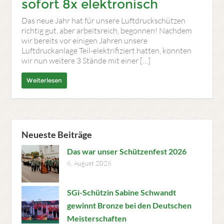
sofort 8x elektronisch
Das neue Jahr hat für unsere Luftdruckschützen
richtig gut, aber arbeitsreich, begonnen! Nachdem
wir bereits vor einigen Jahren unsere
Luftdruckanlage Teil-elektrifiziert hatten, konnten
wir nun weitere 3 Stände mit einer […]
Weiterlesen
Neueste Beiträge
Das war unser Schützenfest 2026
6. August 2026
SGi-Schützin Sabine Schwandt
gewinnt Bronze bei den Deutschen
Meisterschaften