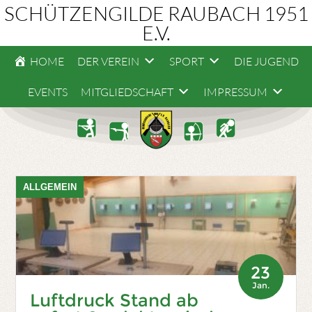
SCHÜTZENGILDE RAUBACH 1951
E.V.
HOME
DER VEREIN
SPORT
DIE JUGEND
EVENTS
MITGLIEDSCHAFT
IMPRESSUM
ALLGEMEIN
23
Jan.
Luftdruck Stand ab