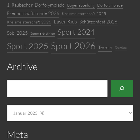
1. Raubacher_Dorfolympiade
Bogenabteilung
Dorfolympiade
Freundschaftsrunde 2026
Kreismeisterschaft 2025
Laser Kids
Schützenfest 2026
Kreismeisterschaft 2026
Sport 2024
Sobi 2025
Sommerbiathlon
Sport 2026
Sport 2025
Termin
Termine
Archive
Suchen
Archiv
Meta