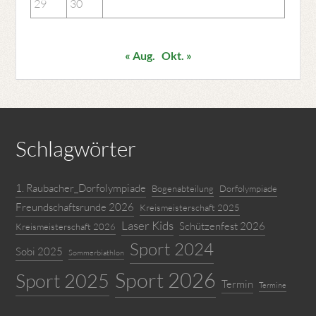
29
30
« Aug.
Okt. »
Schlagwörter
1. Raubacher_Dorfolympiade
Bogenabteilung
Dorfolympiade
Freundschaftsrunde 2026
Kreismeisterschaft 2025
Laser Kids
Schützenfest 2026
Kreismeisterschaft 2026
Sport 2024
Sobi 2025
Sommerbiathlon
Sport 2026
Sport 2025
Termin
Termine