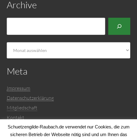
Archive
Suchen
Archiv
Meta
Impressum
Datenschutzerklärung
Mitgliedschaft
Kontakt
WordPress.org
Schuetzengilde-Raubach.de verwendet nur Cookies, die zum
sicheren Betrieb der Webseite nötig sind und um Ihnen das