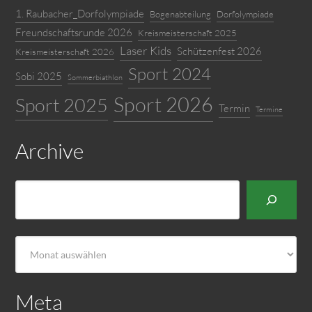
1. Raubacher_Dorfolympiade
Bogenabteilung
Dorfolympiade
Freundschaftsrunde 2026
Kreismeisterschaft 2025
Laser Kids
Schützenfest 2026
Kreismeisterschaft 2026
Sport 2024
Sobi 2025
Sommerbiathlon
Sport 2026
Sport 2025
Termin
Termine
Archive
Suchen
Archiv
Meta