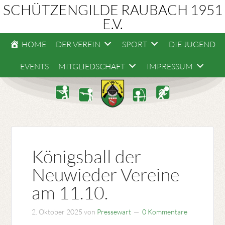
SCHÜTZENGILDE RAUBACH 1951
E.V.
HOME
DER VEREIN
SPORT
DIE JUGEND
EVENTS
MITGLIEDSCHAFT
IMPRESSUM
Königsball der
Neuwieder Vereine
am 11.10.
2. Oktober 2025
von
Pressewart
0 Kommentare