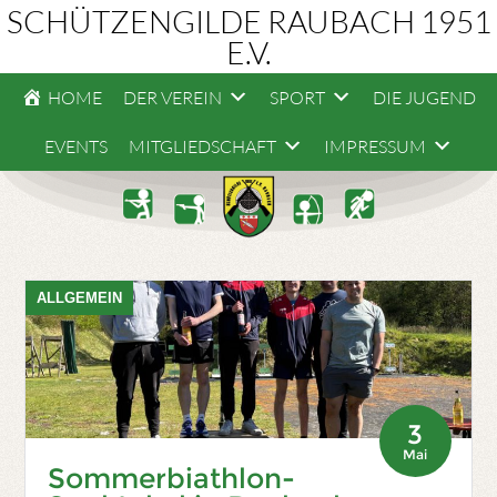
SCHÜTZENGILDE RAUBACH 1951
E.V.
HOME
DER VEREIN
SPORT
DIE JUGEND
EVENTS
MITGLIEDSCHAFT
IMPRESSUM
ALLGEMEIN
3
Mai
Sommerbiathlon-