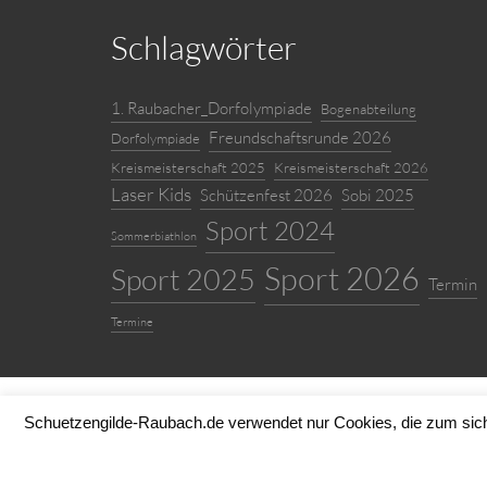
Schlagwörter
1. Raubacher_Dorfolympiade
Bogenabteilung
Freundschaftsrunde 2026
Dorfolympiade
Kreismeisterschaft 2025
Kreismeisterschaft 2026
Laser Kids
Schützenfest 2026
Sobi 2025
Sport 2024
Sommerbiathlon
Sport 2026
Sport 2025
Termin
Termine
Schuetzengilde-Raubach.de verwendet nur Cookies, die zum siche
© Schützengilde Raubac