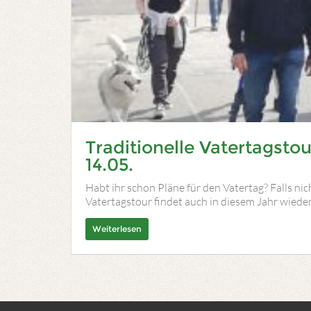
Traditionelle Vatertagst
14.05.
Habt ihr schon Pläne für den Vatertag? Falls nic
Vatertagstour findet auch in diesem Jahr wieder 
Weiterlesen