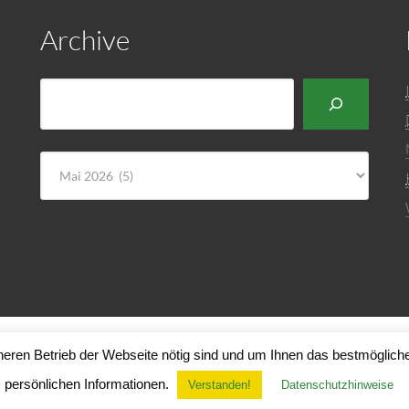
Archive
Suchen
Archiv
ren Betrieb der Webseite nötig sind und um Ihnen das bestmögliche
h 1951 e.V. |
Impressum & Kontakt
|
Datenschutzerklärung
| Powered by
T
persönlichen Informationen.
Verstanden!
Datenschutzhinweise