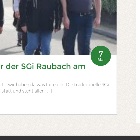
7
Mai
our der SGi Raubach am
ht – wir haben da was für euch: Die traditionelle SGi
statt und steht allen […]