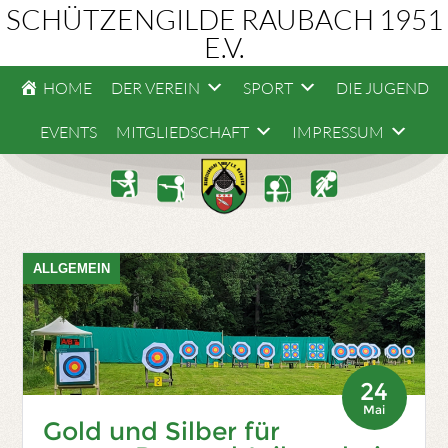
SCHÜTZENGILDE RAUBACH 1951
E.V.
HOME
DER VEREIN
SPORT
DIE JUGEND
EVENTS
MITGLIEDSCHAFT
IMPRESSUM
ALLGEMEIN
24
Mai
Gold und Silber für