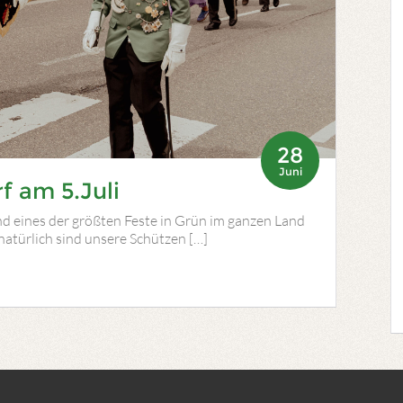
28
Juni
f am 5.Juli
nd eines der größten Feste in Grün im ganzen Land
 natürlich sind unsere Schützen […]