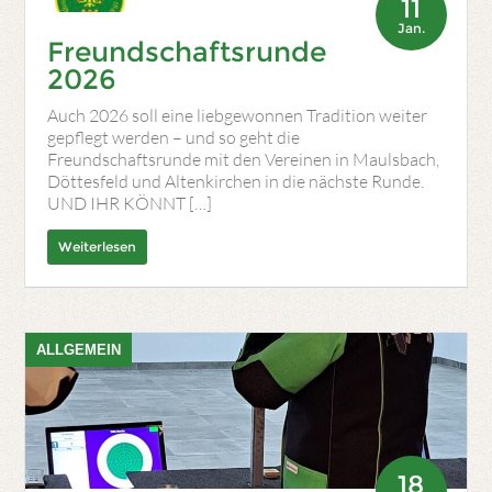
11
Jan.
Freundschaftsrunde
2026
Auch 2026 soll eine liebgewonnen Tradition weiter
gepflegt werden – und so geht die
Freundschaftsrunde mit den Vereinen in Maulsbach,
Döttesfeld und Altenkirchen in die nächste Runde.
UND IHR KÖNNT […]
Weiterlesen
ALLGEMEIN
18