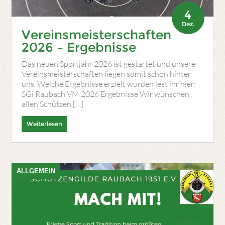
4
Dez.
Vereinsmeisterschaften
2026 – Ergebnisse
Das neuen Sportjahr 2026 ist gestartet und unsere
Vereinsmeisterschaften liegen somit schon hinter
uns. Welche Ergebnisse erzielt wurden lest ihr hier:
SGi Raubach VM 2026 Ergebnisse Wir wünschen
allen Schützen […]
Weiterlesen
ALLGEMEIN