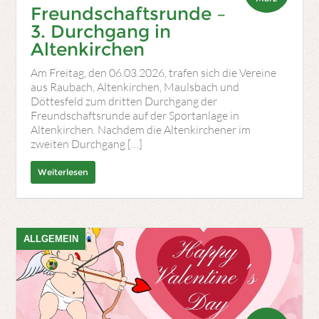
Freundschaftsrunde –
3. Durchgang in
Altenkirchen
Am Freitag, den 06.03.2026, trafen sich die Vereine
aus Raubach, Altenkirchen, Maulsbach und
Döttesfeld zum dritten Durchgang der
Freundschaftsrunde auf der Sportanlage in
Altenkirchen. Nachdem die Altenkirchener im
zweiten Durchgang […]
Weiterlesen
ALLGEMEIN