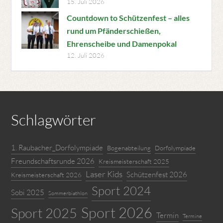
15. Juli 2026
Countdown to Schützenfest – alles
rund um Pfänderschießen,
Ehrenscheibe und Damenpokal
12. Juli 2026
Schlagwörter
1. Raubacher_Dorfolympiade
Bogenabteilung
Dorfolympiade
Freundschaftsrunde 2026
Kreismeisterschaft 2025
Laser Kids
Schützenfest 2026
Kreismeisterschaft 2026
Sport 2024
Sobi 2025
Sommerbiathlon
Sport 2026
Sport 2025
Termin
Termine