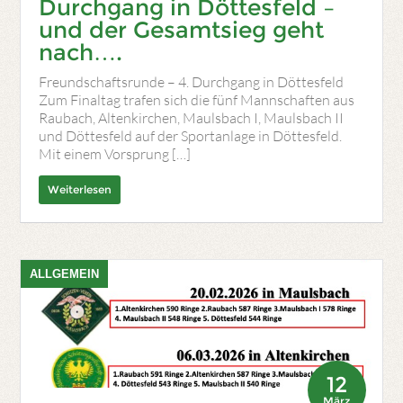
Durchgang in Döttesfeld –
und der Gesamtsieg geht
nach….
Freundschaftsrunde – 4. Durchgang in Döttesfeld
Zum Finaltag trafen sich die fünf Mannschaften aus
Raubach, Altenkirchen, Maulsbach I, Maulsbach II
und Döttesfeld auf der Sportanlage in Döttesfeld.
Mit einem Vorsprung […]
Weiterlesen
ALLGEMEIN
12
März