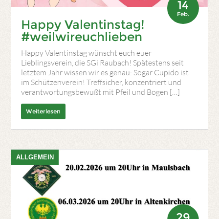
14
Feb.
Happy Valentinstag!
#weilwireuchlieben
Happy Valentinstag wünscht euch euer
Lieblingsverein, die SGi Raubach! Spätestens seit
letztem Jahr wissen wir es genau: Sogar Cupido ist
im Schützenverein! Treffsicher, konzentriert und
verantwortungsbewußt mit Pfeil und Bogen […]
Weiterlesen
ALLGEMEIN
29