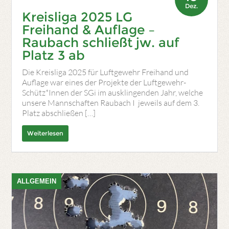
Dez.
Kreisliga 2025 LG
Freihand & Auflage –
Raubach schließt jw. auf
Platz 3 ab
Die Kreisliga 2025 für Luftgewehr Freihand und
Auflage war eines der Projekte der Luftgewehr-
Schütz*Innen der SGi im ausklingenden Jahr, welche
unsere Mannschaften Raubach I jeweils auf dem 3.
Platz abschließen […]
Weiterlesen
ALLGEMEIN