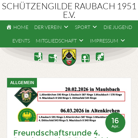
SCHÜTZENGILDE RAUBACH 1951
E.V.
HOME
DER VEREIN
SPORT
DIE JUGEND
EVENTS
MITGLIEDSCHAFT
IMPRESSUM
ALLGEMEIN
16
Apr.
Freundschaftsrunde 4.