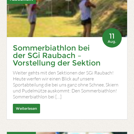
11
Aug.
Sommerbiathlon bei
der SGi Raubach –
Vorstellung der Sektion
Weiter gehts mit den Sektionen der SGi Raubach!
Heute werfen wir einen Blick auf unsere
Sportabteilung die bei uns ganz ohne Schnee, Skiern
und Pudelmütze auskommt: Den Sommerbiathlon!
Sommerbiathlon bei […]
Weiterlesen