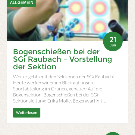
ALLGEMEIN
21
Juli
Bogenschießen bei der
SGi Raubach – Vorstellung
der Sektion
Weiter gehts mit den Sektionen der SGi Raubach!
Heute werfen wir einen Blick auf unsere
Sportabteilung im Grünen, genauer: Auf die
Bogensektion. Bogenschießen bei der SGi
Sektionsleitung: Erika Molle, Bogenwartin, […]
Weiterlesen