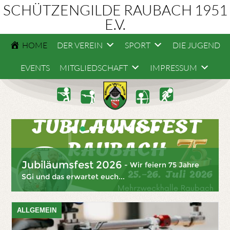
SCHÜTZENGILDE RAUBACH 1951
E.V.
HOME
DER VEREIN
SPORT
DIE JUGEND
EVENTS
MITGLIEDSCHAFT
IMPRESSUM
Jubiläumsfest 2026
- Wir feiern 75 Jahre
SGi und das erwartet euch...
ALLGEMEIN