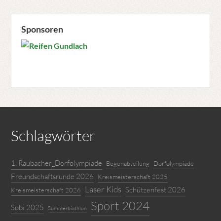
Sponsoren
Schlagwörter
1. Raubacher_Dorfolympiade
Bogenabteilung
Dorfolympiade
Freundschaftsrunde 2026
Kreismeisterschaft 2025
Laser Kids
Schützenfest 2026
Kreismeisterschaft 2026
Sport 2024
Sobi 2025
Sommerbiathlon