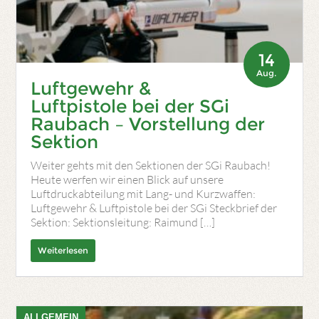
14
Aug.
Luftgewehr &
Luftpistole bei der SGi
Raubach – Vorstellung der
Sektion
Weiter gehts mit den Sektionen der SGi Raubach!
Heute werfen wir einen Blick auf unsere
Luftdruckabteilung mit Lang- und Kurzwaffen:
Luftgewehr & Luftpistole bei der SGi Steckbrief der
Sektion: Sektionsleitung: Raimund […]
Weiterlesen
ALLGEMEIN