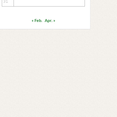
31
« Feb.
Apr. »