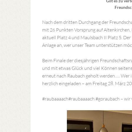
Gilt es zu ver
Freundsc
Nach dem dritten Durchgang der Freundschaf
mit 26 Punkten Vorsprung auf Altenkirchen, M
aktuell Platz 4 und Maulsbach II Platz 5. De
Anlage an, wer unser Team unterstützen möc
Beim Finale der diesjährigen Freundschafts
und mit etwas Glück und viel Können seite
erneut nach Raubach geholt werden….. Wer i
herzlich eingeladen – am Freitag 28. März 2
#raubaaaach#raubaaaach #goraubach – wir 