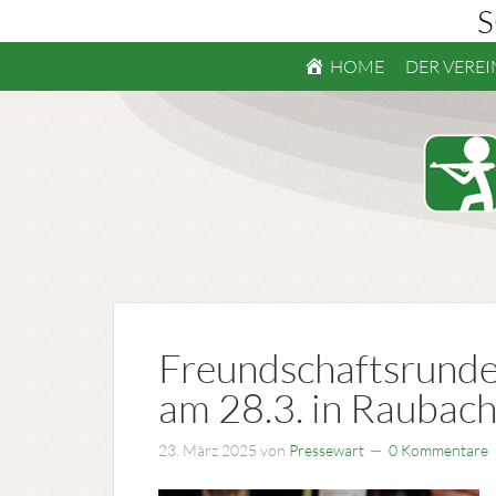
S
HOME
DER VEREI
Freundschaftsrunde
am 28.3. in Raubac
23. März 2025
von
Pressewart
0 Kommentare