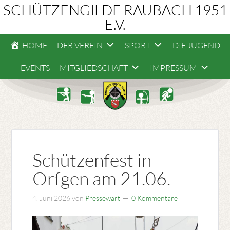
SCHÜTZENGILDE RAUBACH 1951
E.V.
HOME
DER VEREIN
SPORT
DIE JUGEND
EVENTS
MITGLIEDSCHAFT
IMPRESSUM
Schützenfest in
Orfgen am 21.06.
4. Juni 2026
von
Pressewart
0 Kommentare