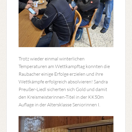
Trotz wieder einmal winterlichen
Temperaturen am Wettkampftag konnten die
Raubacher einige Erfolge erzielen und ihre
Wettkämpfe erfolgreich absolvieren! Sandra
Preußer-Liedl sicherten sich Gold und damit
den Kreismeisterinnen-Titel in der KK50m
Auflage in der Altersklasse Seniorinnen I.